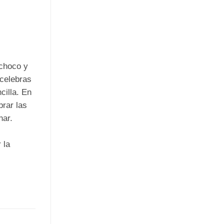
 choco y
 celebras
cilla. En
rar las
nar.
 la