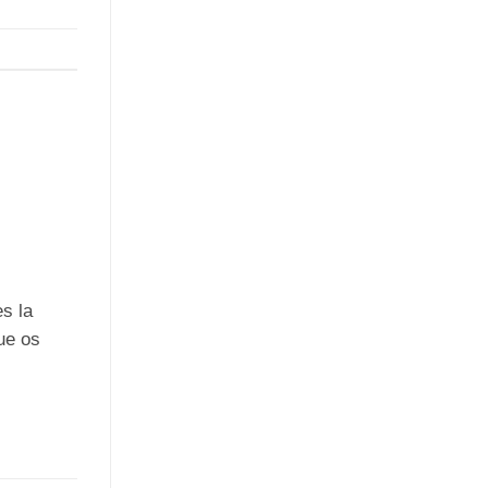
s la
ue os