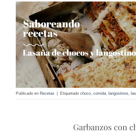
Publicado en
Recetas
|
Etiquetado
choco
,
comida
,
langostinos
,
la
Garbanzos con ch