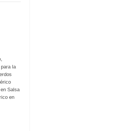
e,
para la
cerdos
érico
 en Salsa
rico en