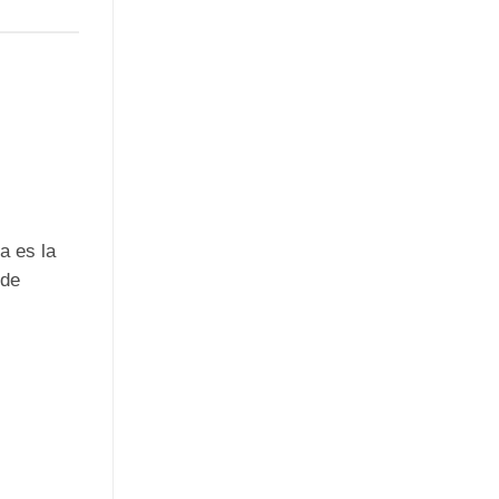
a es la
 de