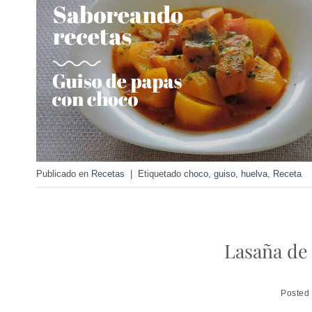
Publicado en
Recetas
|
Etiquetado
choco
,
guiso
,
huelva
,
Receta
Lasaña de 
Posted