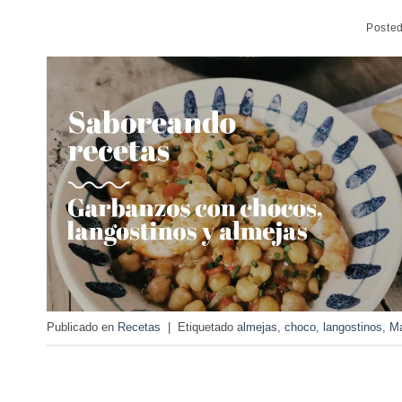
Poste
Publicado en
Recetas
|
Etiquetado
almejas
,
choco
,
langostinos
,
Ma