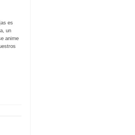
jas es
a, un
 se anime
uestros