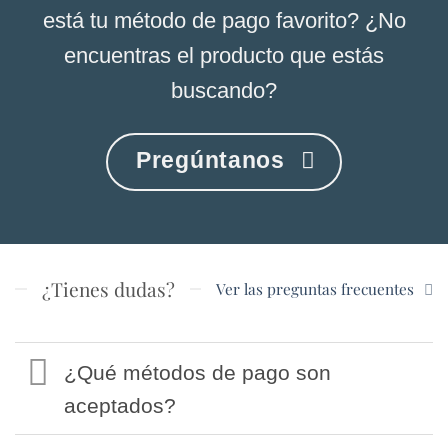
de
de
está tu método de pago favorito? ¿No
producto
producto
encuentras el producto que estás
buscando?
Pregúntanos
¿Tienes dudas?
Ver las preguntas frecuentes
¿Qué métodos de pago son
aceptados?