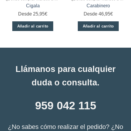
Cigala
Carabinero
Desde
25,95
€
Desde
46,95
€
Añadir al carrito
Añadir al carrito
Este
Este
producto
producto
tiene
tiene
múltiples
múltiples
variantes.
variantes.
Llámanos para cualquier
Las
Las
opciones
opciones
duda o consulta.
se
se
pueden
pueden
959 042 115
elegir
elegir
en
en
la
la
página
página
¿No sabes cómo realizar el pedido? ¿No