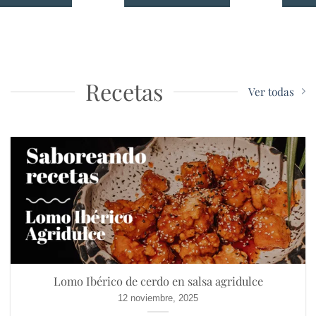
Este
Este
producto
producto
tiene
tiene
múltiples
múltiples
Recetas
Ver todas
variantes.
variantes.
Las
Las
opciones
opciones
se
se
pueden
pueden
elegir
elegir
en
en
la
la
página
página
de
de
Lomo Ibérico de cerdo en salsa agridulce
producto
producto
12 noviembre, 2025