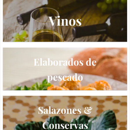
Vinos
Elaborados de
pescado
Salazones &
Conservas