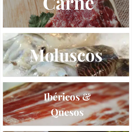
Carne
Moluscos
Ibéricos &
Quesos