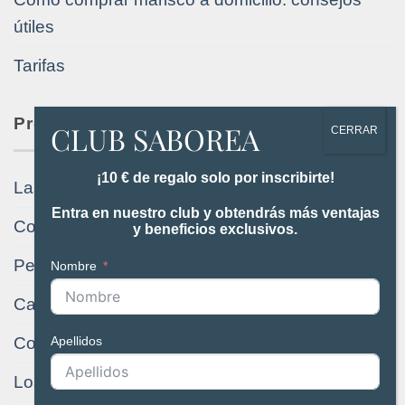
útiles
Tarifas
Productos de Huelva online
¡10 € de regalo solo por inscribirte!
Las recetas de Saboreahuelva.com
Entra en nuestro club y obtendrás más ventajas
Comprar marisco a domicilio
y beneficios exclusivos.
Pescado fresco de Huelva a domicilio
Nombre
Carne ibérica de la Sierra de Huelva
Apellidos
Comprar Coquinas, Pulpo, Choco a domicilio
Los mejores vinos de Huelva