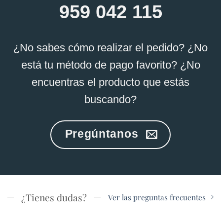
elegir
elegir
959 042 115
en
en
la
la
página
página
¿No sabes cómo realizar el pedido? ¿No
de
de
está tu método de pago favorito? ¿No
producto
producto
encuentras el producto que estás
buscando?
Pregúntanos
¿Tienes dudas?
Ver las preguntas frecuentes