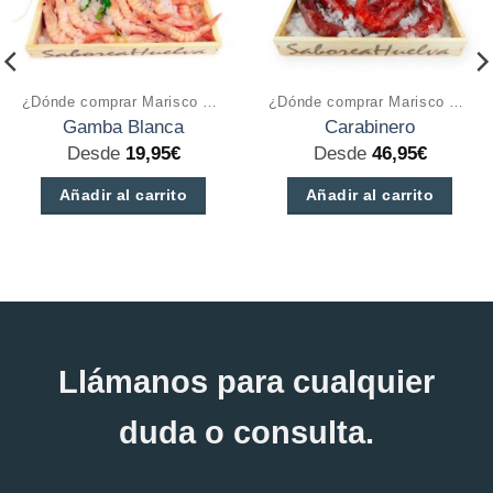
¿Dónde comprar Marisco a domicilio online?
¿Dónde comprar Marisco a domicilio online?
Gamba Blanca
Carabinero
Desde
19,95
€
Desde
46,95
€
Añadir al carrito
Añadir al carrito
Este
Este
producto
producto
tiene
tiene
múltiples
múltiples
variantes.
variantes.
Llámanos para cualquier
Las
Las
opciones
opciones
duda o consulta.
se
se
pueden
pueden