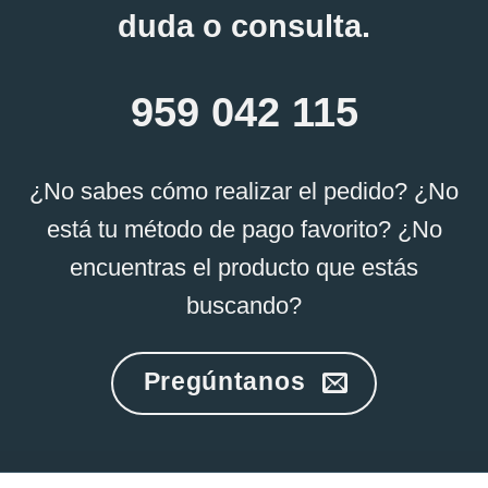
duda o consulta.
opciones
se
pueden
959 042 115
elegir
en
la
¿No sabes cómo realizar el pedido? ¿No
página
está tu método de pago favorito? ¿No
de
producto
encuentras el producto que estás
buscando?
Pregúntanos