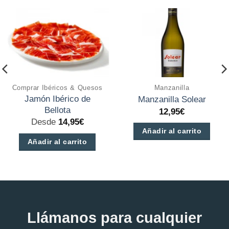
Comprar Ibéricos & Quesos
Manzanilla
Jamón Ibérico de
Manzanilla Solear
Bellota
12,95
€
Desde
14,95
€
Añadir al carrito
Añadir al carrito
Este
producto
tiene
múltiples
variantes.
Llámanos para cualquier
Las