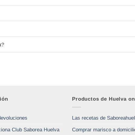
a?
ión
Productos de Huelva on
devoluciones
Las recetas de Saboreahue
iona Club Saborea Huelva
Comprar marisco a domicili