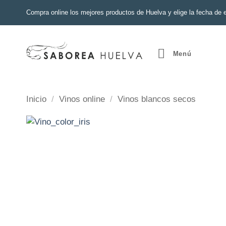
Saltar
Compra online los mejores productos de Huelva y elige la fecha de 
al
contenido
Menú
Inicio
/
Vinos online
/
Vinos blancos secos