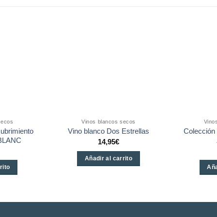
secos
Vinos blancos secos
Vino
ubrimiento
Colección
Vino blanco Dos Estrellas
BLANC
14,95
€
Añadir al carrito
rito
Aña