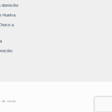
 domicilio
de Huelva
Choco a
a
micilio
s de venta