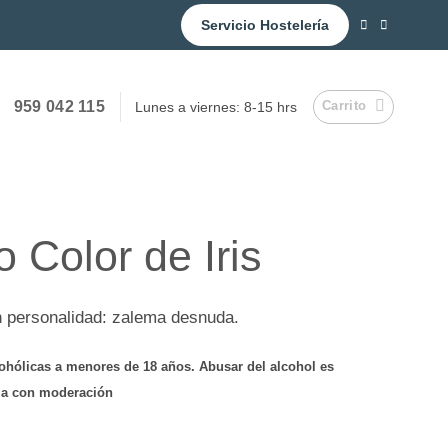
Servicio Hostelería
959 042 115
Carrito
Lunes a viernes: 8-15 hrs
 Color de Iris
n personalidad: zalema desnuda.
cohólicas a menores de 18 años. Abusar del alcohol es
uma con moderación