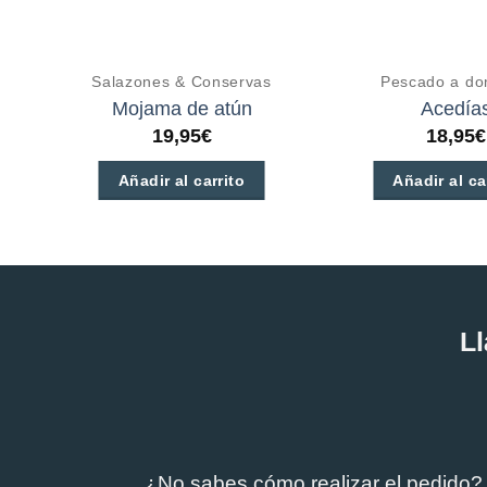
Salazones & Conservas
Pescado a dom
Mojama de atún
Acedía
19,95
€
18,95
€
Añadir al carrito
Añadir al ca
Ll
¿No sabes cómo realizar el pedido?