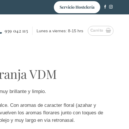
Servicio Hostelería
959 042 115
Carrito
Lunes a viernes: 8-15 hrs
aranja VDM
uy brillante y limpio.
lce. Con aromas de caracter floral (azahar y
vuelven los aromas florares junto con toques de
lejo y muy largo en via retronasal.