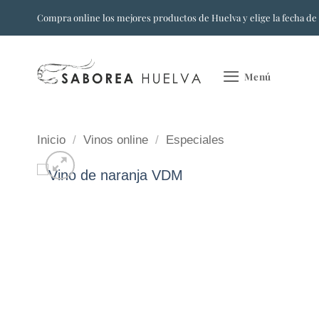
Saltar
Compra online los mejores productos de Huelva y elige la fecha de
al
contenido
Menú
Inicio
/
Vinos online
/
Especiales