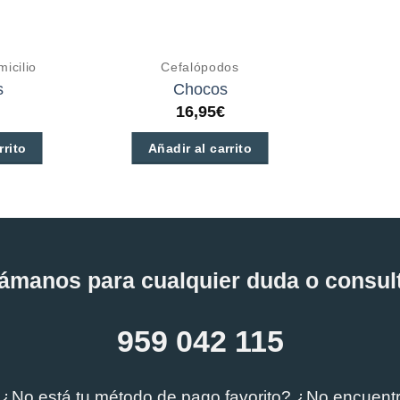
icilio
Cefalópodos
s
Chocos
16,95
€
rrito
Añadir al carrito
Este
producto
tiene
múltiples
variantes.
ámanos para cualquier duda o consul
Las
opciones
959 042 115
se
pueden
 ¿No está tu método de pago favorito? ¿No encuent