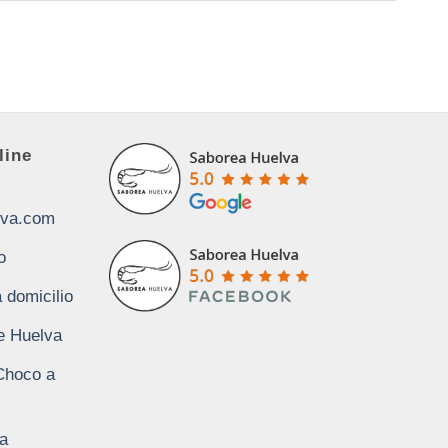
line
lva.com
o
 domicilio
de Huelva
Choco a
a