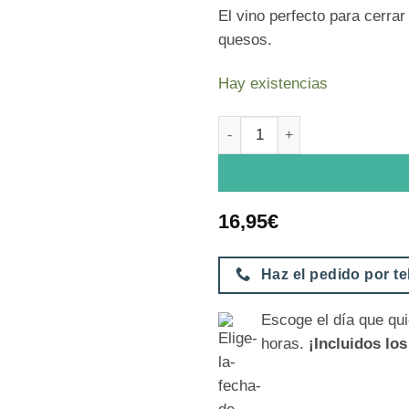
El vino perfecto para cerr
quesos.
Hay existencias
Vino de naranja VDM cantida
16,95
€
Haz el pedido por t
Escoge el día que qui
horas.
¡Incluidos lo