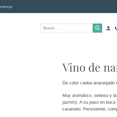
 entrega
Vino de n
De color caoba anaranjado m
Muy aromático, sedoso y du
jazmín). A su paso en boca 
caramelo. Persistente, comp