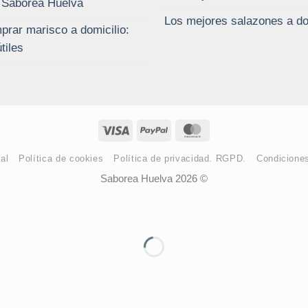
 Saborea Huelva
Los mejores salazones a do
rar marisco a domicilio:
tiles
Visa
PayPal
MasterCard
al
Política de cookies
Política de privacidad. RGPD.
Condicione
Saborea Huelva 2026 ©