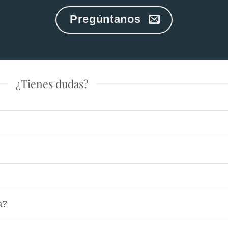
Pregúntanos
¿Tienes dudas?
a?