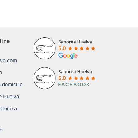
line
lva.com
o
 domicilio
de Huelva
Choco a
a