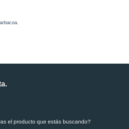
arbacoa
.
ta.
ras el producto que estás buscando?