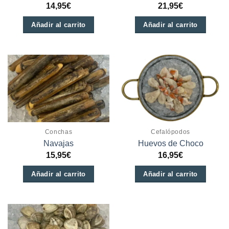
14,95
€
21,95
€
elegir
en
Añadir al carrito
Añadir al carrito
la
página
de
producto
Conchas
Cefalópodos
Navajas
Huevos de Choco
15,95
€
16,95
€
Añadir al carrito
Añadir al carrito