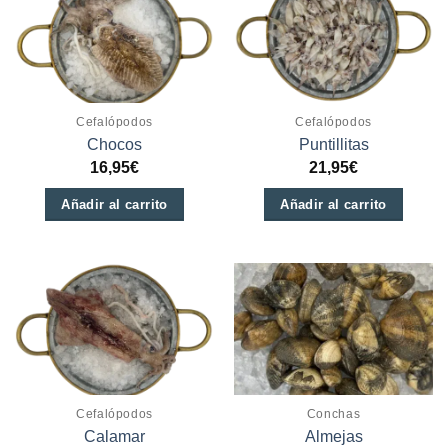
Cefalópodos
Cefalópodos
Chocos
Puntillitas
16,95
€
21,95
€
Añadir al carrito
Añadir al carrito
Este
producto
tiene
múltiples
variantes.
Las
opciones
se
Cefalópodos
Conchas
Calamar
Almejas
pueden