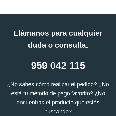
Este
producto
tiene
múltiples
variantes.
Llámanos para cualquier
Las
duda o consulta.
opciones
se
pueden
959 042 115
elegir
en
la
¿No sabes cómo realizar el pedido? ¿No
página
está tu método de pago favorito? ¿No
de
producto
encuentras el producto que estás
buscando?