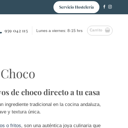
Servicio Hostelería
959 042 115
Carrito
Lunes a viernes: 8-15 hrs
 Choco
s de choco directo a tu casa
n ingrediente tradicional en la cocina andaluza,
ve y textura única.
s o fritos
, son una auténtica joya culinaria que