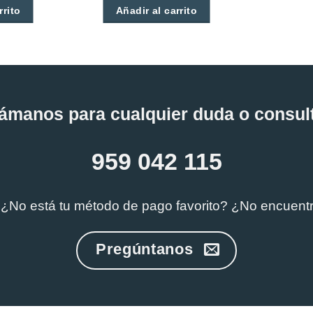
rrito
Añadir al carrito
Este
producto
tiene
múltiples
variantes.
ámanos para cualquier duda o consul
Las
opciones
959 042 115
se
pueden
 ¿No está tu método de pago favorito? ¿No encuent
elegir
en
la
Pregúntanos
página
de
producto