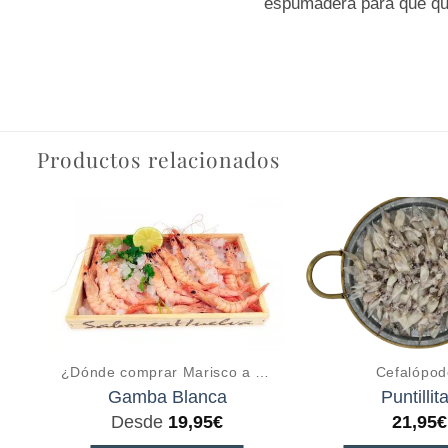
espumadera para que que
Productos relacionados
¿Dónde comprar Marisco a domicilio online?
Cefalópod
Gamba Blanca
Puntillit
Desde
19,95
€
21,95
€