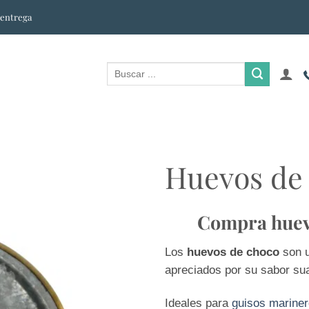
 entrega
Huevos de
Compra huevo
Los
huevos de choco
son u
apreciados por su sabor sua
Ideales para
guisos marinero