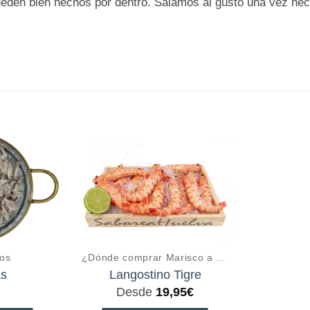
den bien hechos por dentro. Salamos al gusto una vez hech
os
¿Dónde comprar Marisco a domicilio online?
as
Langostino Tigre
Desde
19,95
€