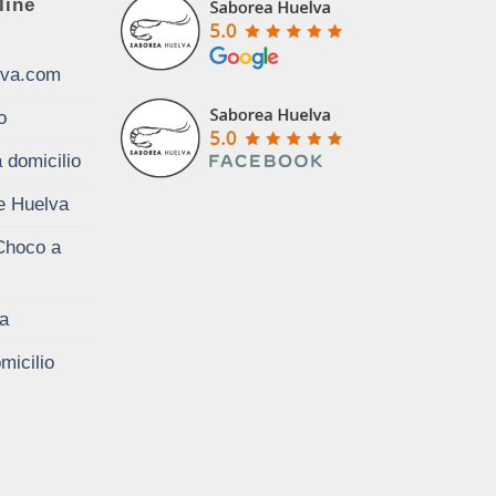
line
lva.com
o
 domicilio
de Huelva
Choco a
a
micilio