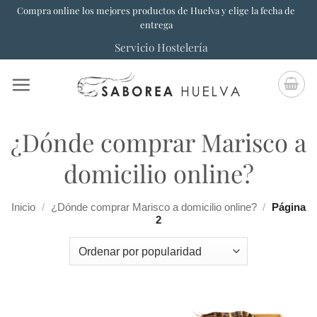
Saltar
Compra online los mejores productos de Huelva y elige la fecha de
entrega
al
Servicio Hostelería
contenido
¿Dónde comprar Marisco a
domicilio online?
Inicio
/
¿Dónde comprar Marisco a domicilio online?
/
Página
2