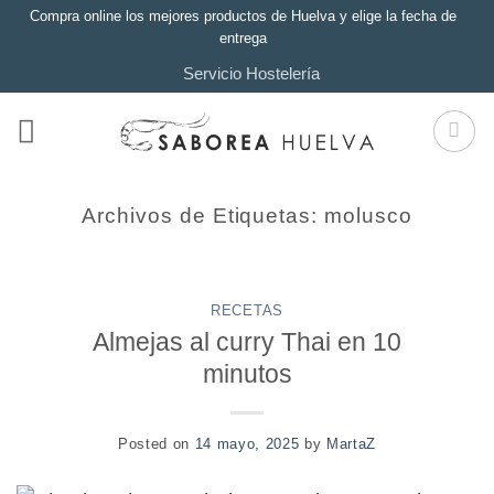
Saltar
Compra online los mejores productos de Huelva y elige la fecha de
entrega
al
Servicio Hostelería
contenido
Archivos de Etiquetas:
molusco
RECETAS
Almejas al curry Thai en 10
minutos
Posted on
14 mayo, 2025
by
MartaZ