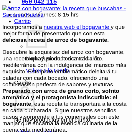
959 042 115
Lunes a viernes: 8-15 hrs
Carrito
Incorporamos a
nuestra web el bogavante
y que
mejor forma de presentarlo que con esta
deliciosa receta de arroz de bogavante.
Descubre la exquisitez del arroz con bogavante,
No hay productos en el carrito.
una receta que fusiona la rica tradición
mediterránea con la indulgencia del marisco más
Volver a la tienda
exquisito. Este plato emblemático deleitará tu
paladar con cada bocado, ofreciendo una
Carrito
combinación perfecta de sabores y texturas.
Preparado con arroz de grano corto, sofrito
aromático y el protagonista indiscutible: el
bogavante,
esta receta te transportará a la costa
en cada cucharada. Sigue nuestros sencillos
pasos y sorprende a tus comensales con este
No hay productos en el carrito.
manjar que encarna la esencia culinaria de la
buena vida mediterránea.
Volver a la tienda