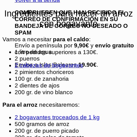
Ingredientes para hacer un arroz
COMPRUEBEN QUE HAN RECIBIDO EL
CORREO DE CONFIRMACIÓN EN SU
con bogavante
BANDEJA DE CORREO NO DESEADO O
SPAM
Vamos a necesitar
para el caldo
:
Envío a península por
9,90€
y
envío gratuito
1 litro de agua
con pedidos superiores a 130€.
2 puerros
Envíos a Islas Baleares
19.90€
.
2 cabezas de bogavantes
2 pimientos choriceros
100 gr. de zanahoria
2 dientes de ajos
200 gr. de vino blanco
Para el arroz
necesitaremos:
2 bogavantes troceados de 1 kg
500 gramos de arroz
200 gr. de puerro picado