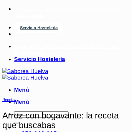
Saltar
Compra online los mejores productos de Huelva y elige la
al
fecha de entrega
contenido
Servicio Hostelería
Compra online los mejores productos de Huelva y elige la
fecha de entrega
Servicio Hostelería
Menú
Recetas
Menú
Arroz con bogavante: la receta
que buscabas