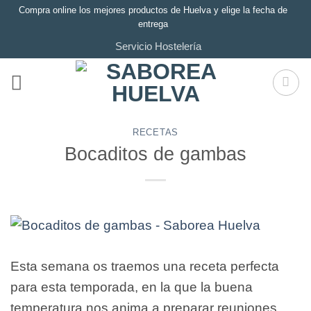
Saltar
Compra online los mejores productos de Huelva y elige la fecha de
entrega
al
Servicio Hostelería
contenido
RECETAS
Bocaditos de gambas
Esta semana os traemos una receta perfecta
para esta temporada, en la que la buena
temperatura nos anima a preparar reuniones