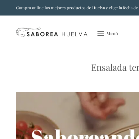
Saltar
Compra online los mejores productos de Huelva y elige la fecha de
al
contenido
Menú
Ensalada te