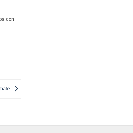
os con
omate