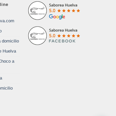
line
lva.com
o
 domicilio
de Huelva
Choco a
a
micilio