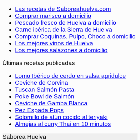
Las recetas de Saboreahuelva.com
Comprar marisco a domicilio
Pescado fresco de Huelva a domicilio
Carne ibérica de la Sierra de Huelva
Comprar Coquinas, Pulpo, Choco a domicilio
Los mejores vinos de Huelva
Los mejores salazones a domicilio
Últimas recetas publicadas
Lomo Ibérico de cerdo en salsa agridulce
Ceviche de Corvina
Tuscan Salmón Pasta
Poke Bowl de Salmón
Ceviche de Gamba Blanca
Pez Espada Pops
Solomillo de atún cocido al teriyaki
Almejas al curry Thai en 10 minutos
Saborea Huelva