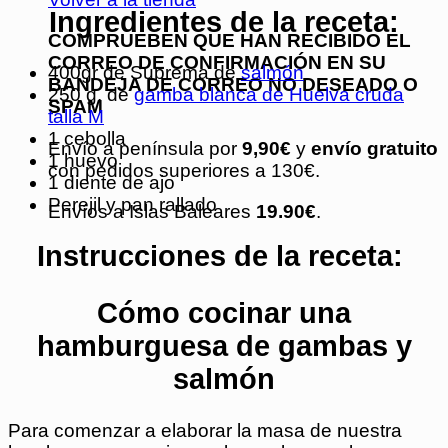
Ingredientes de la receta:
COMPRUEBEN QUE HAN RECIBIDO EL
CORREO DE CONFIRMACIÓN EN SU
400gr de Suprema de
salmón
BANDEJA DE CORREO NO DESEADO O
250 g. de
gamba blanca de Huelva cruda
SPAM
talla M
1 cebolla
Envío a península por
9,90€
y
envío gratuito
1 huevo
con pedidos superiores a 130€.
1 diente de ajo
Perejil y pan rallado
Envíos a Islas Baleares
19.90€
.
Instrucciones de la receta:
Cómo cocinar una
hamburguesa de gambas y
salmón
Para comenzar a elaborar la masa de nuestra