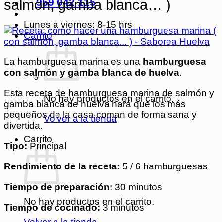
959 042 115
salmón, gamba blanca… )
Lunes a viernes: 8-15 hrs
Carrito
La hamburguesa marina es una
hamburguesa
con salmón y gamba blanca de huelva
.
Esta receta de hamburguesa marina de salmón y
No hay productos en el carrito.
gamba blanca de huelva hará que los más
pequeños de la casa coman de forma sana y
Volver a la tienda
divertida.
Carrito
Tipo:
Principal
Rendimiento de la receta:
5 / 6 hamburguesas
Tiempo de preparación:
30 minutos
No hay productos en el carrito.
Tiempo de cocinado:
3 minutos
Volver a la tienda