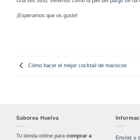
Una vez listo, veremos como la piel del
pargo
se ha 
¡Esperamos que os guste!
Cómo hacer el mejor cocktail de mariscos
Saborea Huelva
Informac
Tu tienda online para
comprar a
Envíos y 