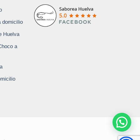
o
 domicilio
de Huelva
Choco a
a
micilio