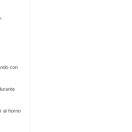
.
ando con
durante
r al horno