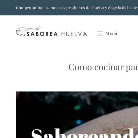
Saltar
Compra online los mejores productos de Huelva y elige la fecha de
al
contenido
Menú
Como cocinar par