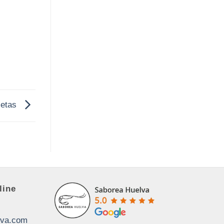
setas
line
lva.com