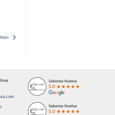
 Atún
line
lva.com
o