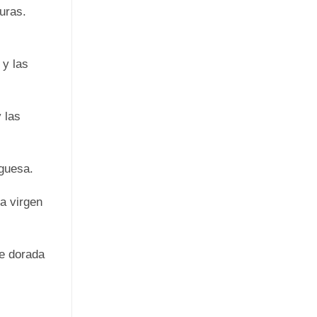
uras.
 y las
 las
guesa.
a virgen
de dorada