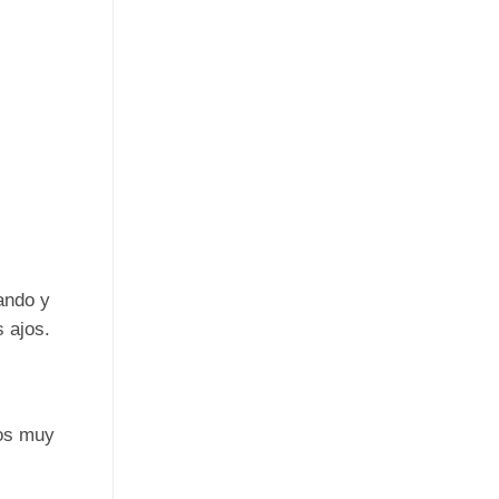
ando y
 ajos.
zos muy