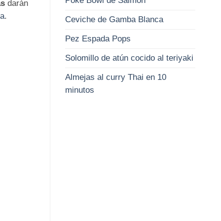
Poke Bowl de Salmón
as
darán
va
.
Ceviche de Gamba Blanca
Pez Espada Pops
Solomillo de atún cocido al teriyaki
Almejas al curry Thai en 10
minutos