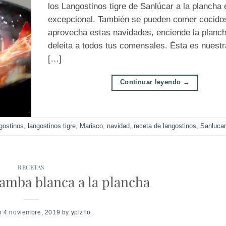
los Langostinos tigre de Sanlúcar a la plancha 
excepcional. También se pueden comer cocidos
aprovecha estas navidades, enciende la planc
deleita a todos tus comensales. Ésta es nuestr
[…]
Continuar leyendo
→
gostinos
,
langostinos tigre
,
Marisco
,
navidad
,
receta de langostinos
,
Sanlucar
RECETAS
mba blanca a la plancha
on
4 noviembre, 2019
by
ypizflo