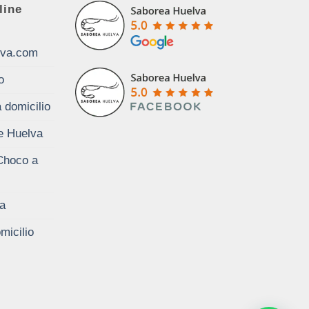
line
lva.com
o
 domicilio
de Huelva
Choco a
a
micilio