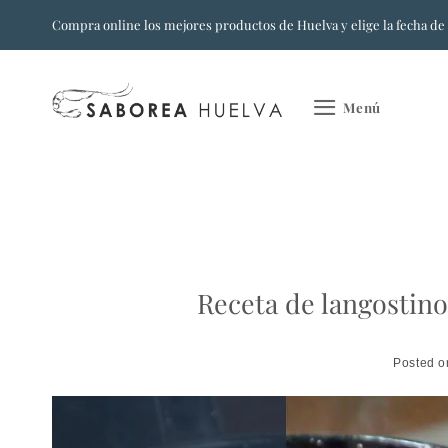
Saltar
Compra online los mejores productos de Huelva y elige la fecha de
al
contenido
Menú
Receta de langostino
Posted 