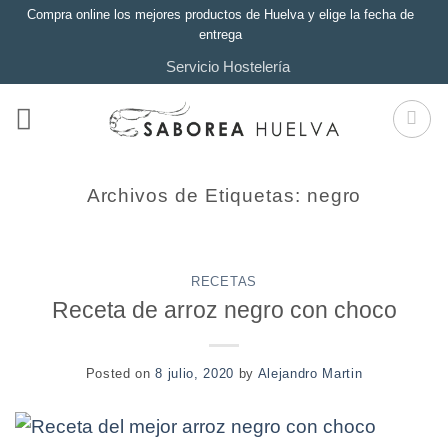
Saltar
Compra online los mejores productos de Huelva y elige la fecha de
entrega
al
Servicio Hostelería
contenido
Archivos de Etiquetas:
negro
RECETAS
Receta de arroz negro con choco
Posted on
8 julio, 2020
by
Alejandro Martin