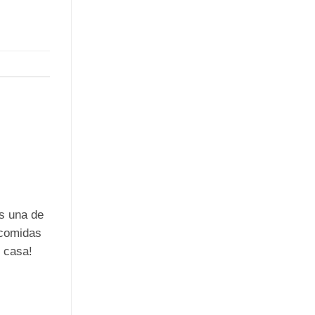
s una de
 comidas
 casa!