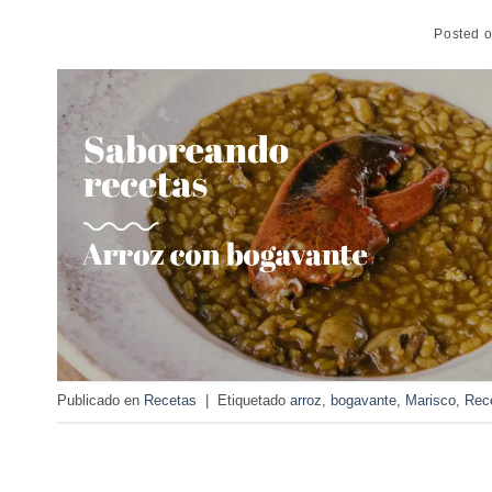
Posted 
Publicado en
Recetas
|
Etiquetado
arroz
,
bogavante
,
Marisco
,
Rec