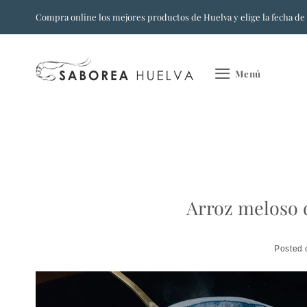
Saltar
Compra online los mejores productos de Huelva y elige la fecha de
al
contenido
Menú
Arroz meloso d
Posted