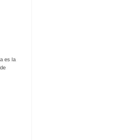
a es la
 de