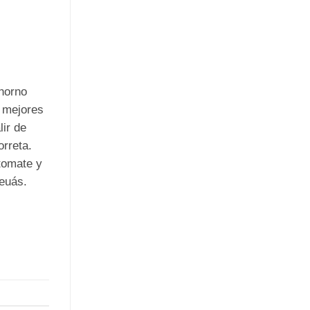
 horno
s mejores
lir de
rreta.
tomate y
deuás.