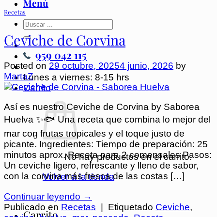
Menú
Recetas
Ceviche de Corvina
959 042 115
Posted on
29 octubre, 2025
4 junio, 2026
by
MartaZ
Lunes a viernes: 8-15 hrs
Carrito
Así es nuestro Ceviche de Corvina by Saborea
Huelva ✨🐟 ⁣Una receta que combina lo mejor del
mar con frutas tropicales y el toque justo de
picante.⁣ Ingredientes: Tiempo de preparación: 25
minutos aprox. Receta para 2 comensales Pasos:
No hay productos en el carrito.
Un ceviche ligero, refrescante y lleno de sabor,
con la corvina más fresca de las costas […]
Volver a la tienda
Continuar leyendo
→
Publicado en
Recetas
|
Etiquetado
Ceviche
,
Carrito