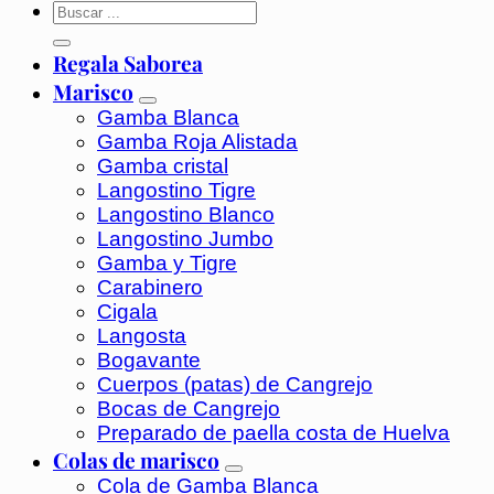
Regala Saborea
Marisco
Gamba Blanca
Gamba Roja Alistada
Gamba cristal
Langostino Tigre
Langostino Blanco
Langostino Jumbo
Gamba y Tigre
Carabinero
Cigala
Langosta
Bogavante
Cuerpos (patas) de Cangrejo
Bocas de Cangrejo
Preparado de paella costa de Huelva
Colas de marisco
Cola de Gamba Blanca