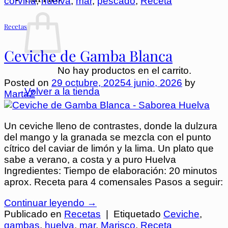
corvina
,
huelva
,
mar
,
pescado
,
Receta
Recetas
Ceviche de Gamba Blanca
No hay productos en el carrito.
Posted on
29 octubre, 2025
4 junio, 2026
by
Volver a la tienda
MartaZ
Un ceviche lleno de contrastes, donde la dulzura
del mango y la granada se mezcla con el punto
cítrico del caviar de limón y la lima.⁣ Un plato que
sabe a verano, a costa y a puro Huelva
Ingredientes: Tiempo de elaboración: 20 minutos
aprox. Receta para 4 comensales Pasos a seguir:
Continuar leyendo
→
Publicado en
Recetas
|
Etiquetado
Ceviche
,
gambas
,
huelva
,
mar
,
Marisco
,
Receta