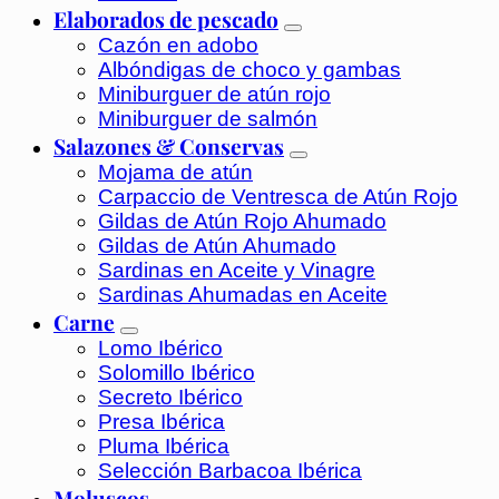
Elaborados de pescado
Cazón en adobo
Albóndigas de choco y gambas
Miniburguer de atún rojo
Miniburguer de salmón
Salazones & Conservas
Mojama de atún
Carpaccio de Ventresca de Atún Rojo
Gildas de Atún Rojo Ahumado
Gildas de Atún Ahumado
Sardinas en Aceite y Vinagre
Sardinas Ahumadas en Aceite
Carne
Lomo Ibérico
Solomillo Ibérico
Secreto Ibérico
Presa Ibérica
Pluma Ibérica
Selección Barbacoa Ibérica
Moluscos