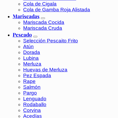
Cola de Cigala
Cola de Gamba Roja Alistada
Mariscadas
Mariscada Cocida
Mariscada Cruda
Pescado
Selección Pescaito Frito
Atún
Dorada
Lubina
Merluza
Huevas de Merluza
Pez Espada
Rape
Salmón
Pargo
Lenguado
Rodaballo
Corvina
Acedías