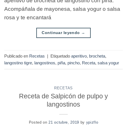
aperitivo de brocheta de langostino con piña.
Acompáñala de mayonesa, salsa yogur o salsa
rosa y te encantará
Continuar leyendo
→
Publicado en
Recetas
|
Etiquetado
aperitivo
,
brocheta
,
langostino tigre
,
langostinos
,
piña
,
pincho
,
Receta
,
salsa yogur
RECETAS
Receta de Salpicón de pulpo y
langostinos
Posted on
21 octubre, 2019
by
ypizflo