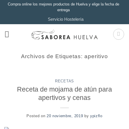
Saltar
Compra online los mejores productos de Huelva y elige la fecha de
entrega
al
Servicio Hostelería
contenido
Archivos de Etiquetas:
aperitivo
RECETAS
Receta de mojama de atún para
apertivos y cenas
Posted on
20 noviembre, 2019
by
ypizflo